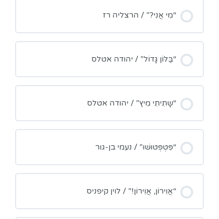
“מִי אֲנִי?” / הרצליה רז
“בַּלּוֹן גָּדוֹל” / יהודה אטלס
“שָתִיתִי מִיץ” / יהודה אטלס
“פִּטְפְּטוּשׁוּ” / נעמי בן-גור
“אֲוִירוֹן, אֲוִירוֹן!” / לוין קיפניס