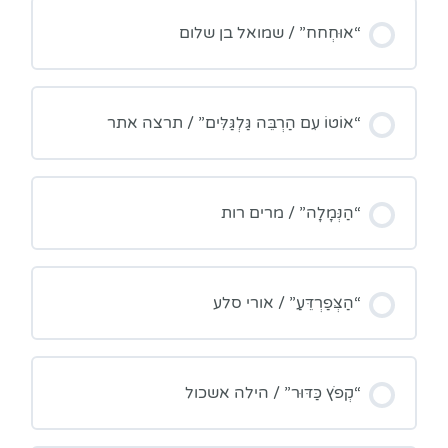
“אוּחְחח” / שמואל בן שלום
“אוֹטוֹ עִם הַרְבֵּה גַּלְגַּלִּים” / תרצה אתר
“הַנְּמָלָה” / מרים רות
“הַצְּפַרְדֵּעַ” / אורי סלע
“קְפֹץ כַּדּוּר” / הילה אשכול