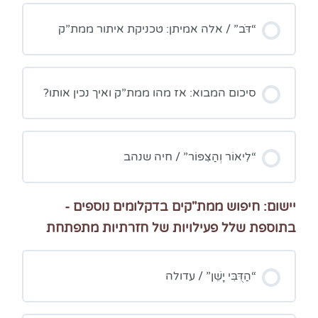
“דֹּב” / אלה אמיתן: טכניקת איתור ממת”ק
סיכום המבוא: אז מהו ממת”ק ואיך נכין אותו?
“לִיאוֹר וְהַצִּפּוֹר” / חיה שנהב
יישום: חיפוש ממת"קים בדקלומים נוספים -
בתוספת שלל פעילויות של חזרתיות מתפתחת
“הַדֻּבִּי יָשֵׁן” / עדולה