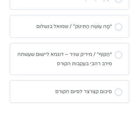
“מָה עוֹשֶׂה הַתִּינוֹק” / שמואל בנשלום
“הַקוֹף” / מיריק שניר – דוגמא ליישום שעשתה
מירב רהבי בעקבות הקורס
סיכום קצרצר לסיום הקורס