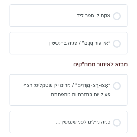
אקח לי ספר ליד
“אֵין עוֹד גֶּשֶם” / פניה ברגשטין
מבוא לאיתור ממת"קים
“אָצוּ-רָצוּ גַמַּדִים” / מרים ילן שטקליס: רצף
פעילויות בחזרתיות מתפתחת
כמה מילים לפני שנמשיך…