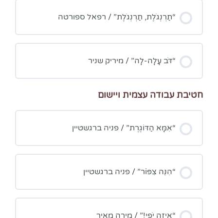
“תַרְנְגֹלֶת, תַרְנְגֹלֶת” / רפאל ספורטה
“דֹּב עָלָה-לָה” / מיריק שניר
חטיבת עבודה עצמית ויישום
“אִמָּא הַדּוֹגֶרֶת” / פניה ברגשטיין
“הִנֵּה צִפּוֹֹר” / פניה ברגשטיין
“אֵיזֶה יֹפִי!” / מירה מאיר