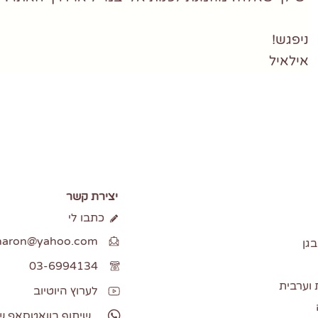
ניפגש!
אילאיל
יצירת קשר
כתבו לי
lsharon@yahoo.com
בגן
03-6994134
 וערבית
לערוץ היוטיוב
שיתוף בוואטסאפ ש