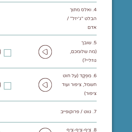
4. ואלס מתוך
הבלט "ג'יזל" /
אדם
5. שובך
(מה שלומכם,
גוזליי?)
6. מִפְקָד (על חוט
חשמל, ציפור ועוד
ציפור)
7. גווט / פרוקופייב
8. ציף-ציף-ציף