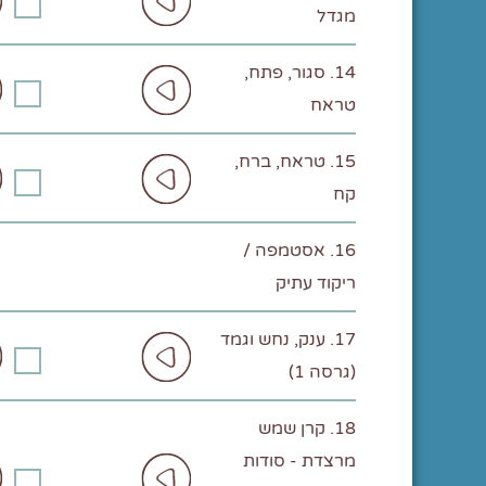
מגדל
14. סגור, פתח,
טראח
15. טראח, ברח,
קח
16. אסטמפה /
ריקוד עתיק
17. ענק, נחש וגמד
(גרסה 1)
18. קרן שמש
מרצדת - סודות