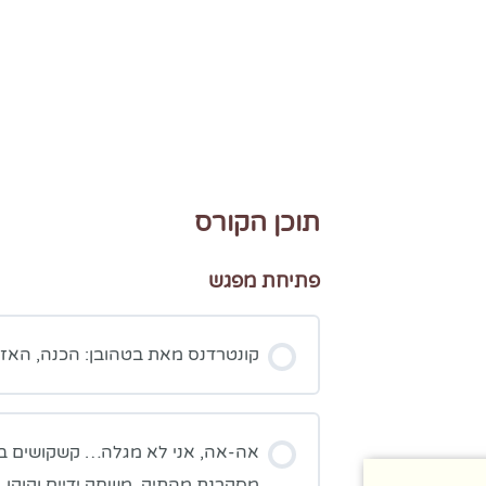
תוכן הקורס
פתיחת מפגש
קונטרדנס מאת בטהובן: הכנה, האז
אה-אה, אני לא מגלה… קשקושים ב
מסקרנת מהתיק, משחק ידיים וקוקו