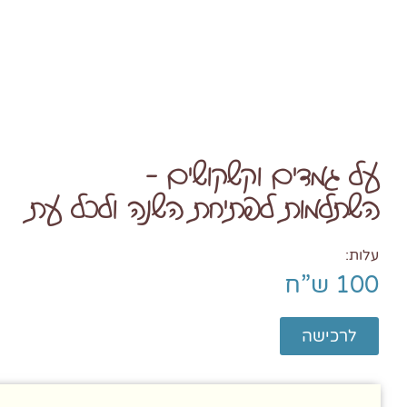
על גמדים וקשקושים -
השתלמות לפתיחת השנה ולכל עת
עלות:
100 ש”ח
לרכישה