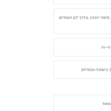
Debussy – Le  (ערוך): סיפור הכנה, בדרך לגן הגמדים
הי-הו
מאוד