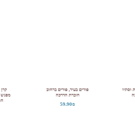
 וסתיו
פורים בעיר, פורים ברחוב
קרן 
ה
חוברת הדרכה
מפגש ב
חו
59.90
₪