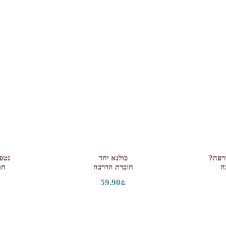
רפה?
כולנא יחד
נטפ
ה
חוברת הדרכה
חו
59.90
₪