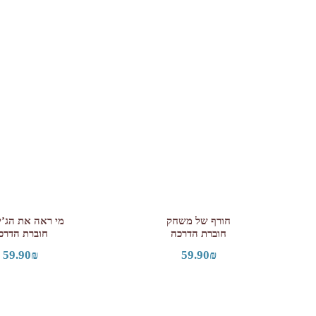
חורף של משחק
מי ראה את הג’י
חוברת הדרכה
חוברת הדרכ
59.90
₪
59.90
₪