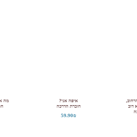
רחוב,
איפה אני?
מה או
 דוב
חוברת הדרכה
חו
ה
59.90
₪